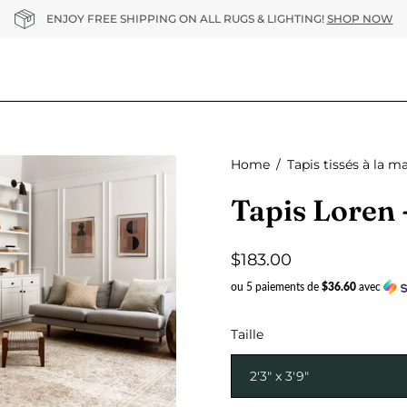
ENJOY FREE SHIPPING ON ALL RUGS & LIGHTING!
SHOP NOW
Home
/
Tapis tissés à la m
Tapis Loren 
se
$183.00
ou 5 paiements de
$36.60
avec
Taille
2'3" x 3'9"