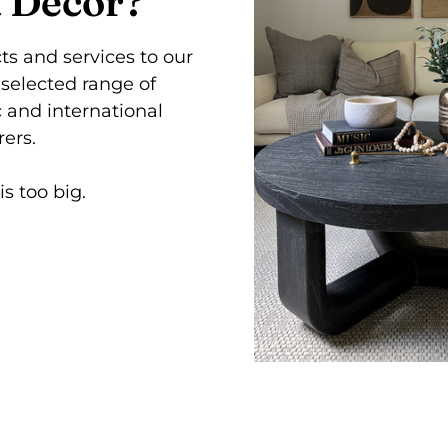
 Decor?
s and services to our
selected range of
 and international
ers.
s too big.