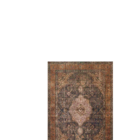
Tapis
Loren
-
Prune/Multi