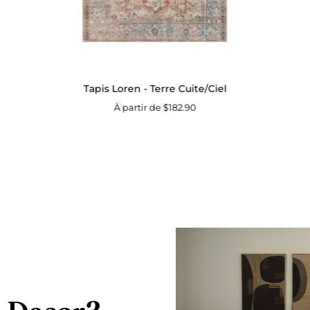
Tapis Loren - Terre Cuite/Ciel
À partir de $182.90