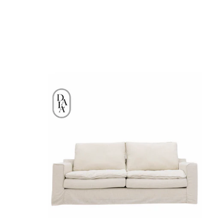
Canapé
2,5
places
Kibo