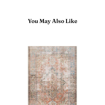
You May Also Like
Tapis
Loren
-
Terre
Cuite/Ciel