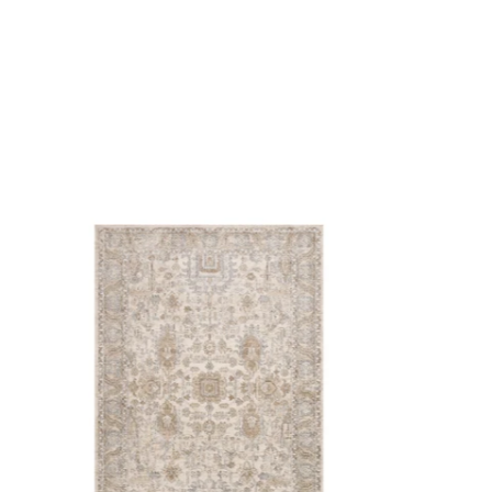
Tapis
Teagan
-
Ivoire/Sable