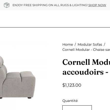
ENJOY FREE SHIPPING ON ALL RUGS & LIGHTING!
SHOP NOW
Home
/
Modular Sofas
/
Cornell Modular - Chaise sa
se
Cornell Modu
accoudoirs -
$1,123.00
Quantité