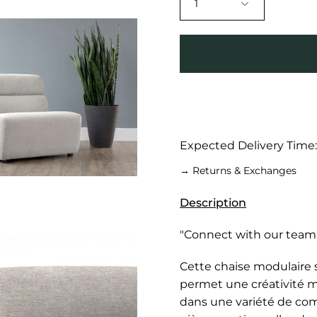
1
se
Expected Delivery Time
→ Returns & Exchanges
Description
"Connect with our team w
Cette chaise modulaire 
se
permet une créativité m
dans une variété de comb