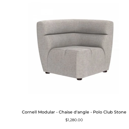
Modular
-
Chaise
d'angle
-
Polo
Club
Stone
Cornell Modular - Chaise d'angle - Polo Club Stone
$1,280.00