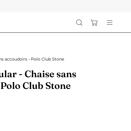
Ouvrir le panier
Ouvrir
Ouvrir
la
le
barre
menu
de
de
recherche
navigation
ns accoudoirs - Polo Club Stone
lar - Chaise sans
 Polo Club Stone