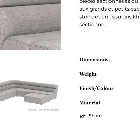
pièces sectionnelles du 
aux grands et petits espa
stone et en tissu gris 
sectionnel.
Dimensions
Weight
se
Finish/Colour
Material
Share