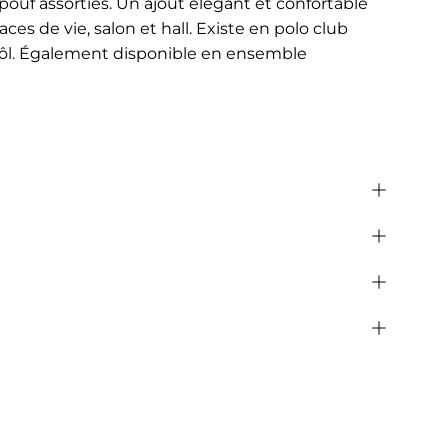
pouf assorties. Un ajout élégant et confortable
ces de vie, salon et hall. Existe en polo club
khôl. Également disponible en ensemble