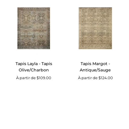
Tapis
Tapis
Layla
Margot
-
-
Tapis
Antique/Saug
Olive/Charbon
Tapis Layla - Tapis
Tapis Margot -
Olive/Charbon
Antique/Sauge
À partir de $109.00
À partir de $124.00