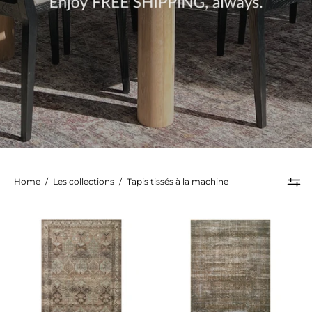
Home
/
Les collections
/
Tapis tissés à la machine
Tapis
Tapis
Billie
Billie
-
-
Argile/Sauge
Tabac/Rouille