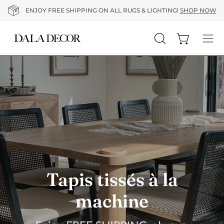
Aller
ENJOY FREE SHIPPING ON ALL RUGS & LIGHTING!
SHOP NOW
au
contenu
Ouvrir le pa
Ouvrir
Ouvr
la
le
barre
me
de
de
recherche
nav
Tapis tissés à la
machine