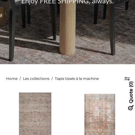
Home
/
Les collections
/
Tapis tissés à la machine
0
Tapis
Tapis
Quote
Hathaway
Loren
-
-
Blush/Multicolore
Terre
Cuite/Ciel