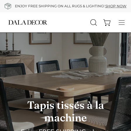
Aller
ENJOY FREE SHIPPING ON ALL RUGS & LIGHTING!
SHOP NOW
au
contenu
Ouvrir le pa
Ouvrir
Ouvr
la
le
barre
me
de
de
recherche
nav
Tapis tissés à la
machine