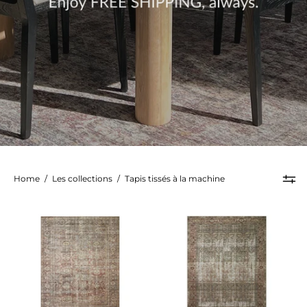
Home
/
Les collections
/
Tapis tissés à la machine
Tapis
Tapis
Georgie
Georgie
-
-
Bordeaux/Antique
Mousse/Saum