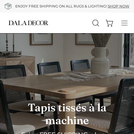
Aller
ENJOY FREE SHIPPING ON ALL RUGS & LIGHTING!
SHOP NOW
au
contenu
Ouvrir le pa
Ouvrir
Ouvr
la
le
barre
me
de
de
recherche
nav
Tapis tissés à la
machine