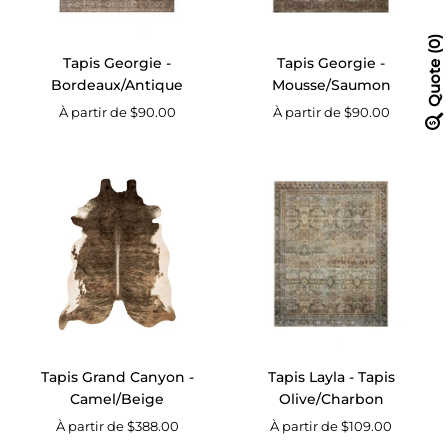
0
Tapis Georgie -
Tapis Georgie -
Quote
Bordeaux/Antique
Mousse/Saumon
À partir de $90.00
À partir de $90.00
Grand
Tapis
Canyon
Layla
Camel
-
/
Tapis
Beige
Olive/Charbon
(6680389517414)
Tapis Grand Canyon -
Tapis Layla - Tapis
Camel/Beige
Olive/Charbon
À partir de $388.00
À partir de $109.00